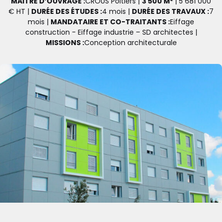
MAÎTRE D’OUVRAGE :
CROUS Poitiers |
3 500 M²
| 5 681 000
€ HT |
DURÉE DES ÉTUDES :
4 mois |
DURÉE DES TRAVAUX :
7
mois |
MANDATAIRE ET CO-TRAITANTS :
Eiffage
construction - Eiffage industrie – SD architectes |
MISSIONS :
Conception architecturale